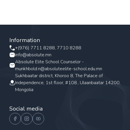
Information
+(976) 7711 8288, 7710 8288
info@absolute.mn
Absolute Elite School Counselor -
munkhbold.n@absoluteelite-school.edu.mn
Sukhbaatar district, Khoroo 8, The Palace of
Independence, 1st floor, #108., Ulaanbaatar 14200,
Mongolia
Social media