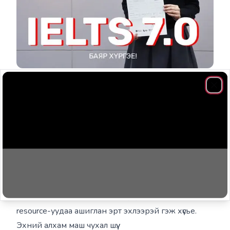
Clos
7 хоног бүрийн MOCK TEST шантрах үед урам өгдөг
учраас битгий алгасаарай. Зөвхөн Academic
номноос гадна өөрийн сонирхлын ном, Youtube
Influencer сонсоод Aнгли хэлээ амьдралын хэв
маягтаа оруулахад хэцүү санагдахаа болино. Only
way to improve your score is just hard work.
Aбсолютад тэтгэлэгийн процессийн талаар
WORKSHOP зөндөө байдаг учраас аль болох
resource-уудаа ашиглан эрт эхлээрэй гэж хүсье.
Эхний алхам маш чухал шүү.